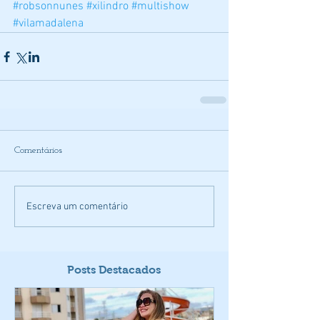
#robsonnunes
#xilindro
#multishow
#vilamadalena
Comentários
Escreva um comentário
Posts Destacados