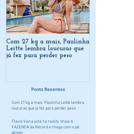
Com 27 kg a mais, Paulinha
Flavia Viana e
Leitte lembra loucuras que
reality show
já fez para perder peso
da Record e ch
direito
Posts Recentes
Com 27 kg a mais, Paulinha Leitte lembra
loucuras que já fez para perder peso
Flavia Viana está no reality show A
FAZENDA da Record e chega com o pé
direito