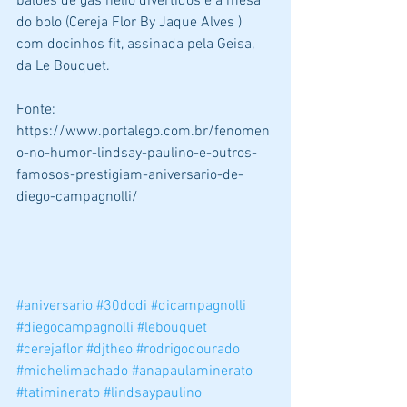
balões de gás hélio divertidos e a mesa 
do bolo (Cereja Flor By Jaque Alves ) 
com docinhos fit, assinada pela Geisa, 
da Le Bouquet.
Fonte: 
https://www.portalego.com.br/fenomen
o-no-humor-lindsay-paulino-e-outros-
famosos-prestigiam-aniversario-de-
diego-campagnolli/
#aniversario
#30dodi
#dicampagnolli
#diegocampagnolli
#lebouquet
#cerejaflor
#djtheo
#rodrigodourado
#michelimachado
#anapaulaminerato
#tatiminerato
#lindsaypaulino