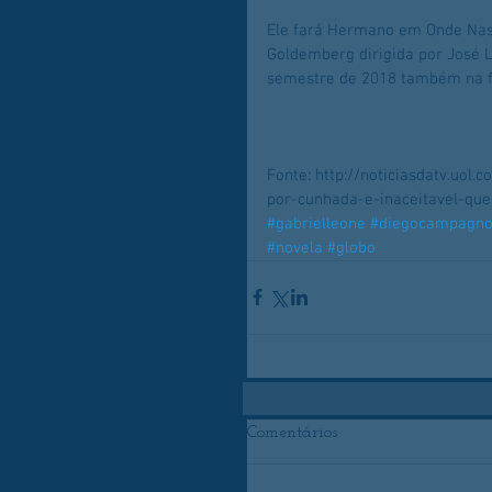
Ele fará Hermano em Onde Nasc
Goldemberg dirigida por José L
semestre de 2018 também na f
Fonte: http://noticiasdatv.uol
por-cunhada-e-inaceitavel-qu
#gabrielleone
#diegocampagnol
#novela
#globo
Comentários