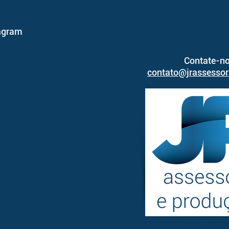
agram
Contate-no
contato@jrassessor