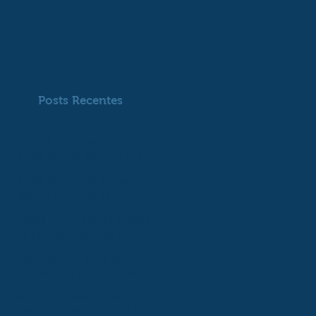
fez para perder peso
Record e chega com o
pé direito
Posts Recentes
Com 27 kg a mais, Paulinha
Leitte lembra loucuras que
já fez para perder peso
Flavia Viana está no reality
show A FAZENDA da
Record e chega com o pé
Felipe Titto inaugura estúdio
direito
de tatuagem em São Paulo
Para Gabriel Leone, paixão
por cunhada é inaceitável:
‘Questão moral’
RODRIGO DORADO E ANA
PAULA MINERATO DESFILAM