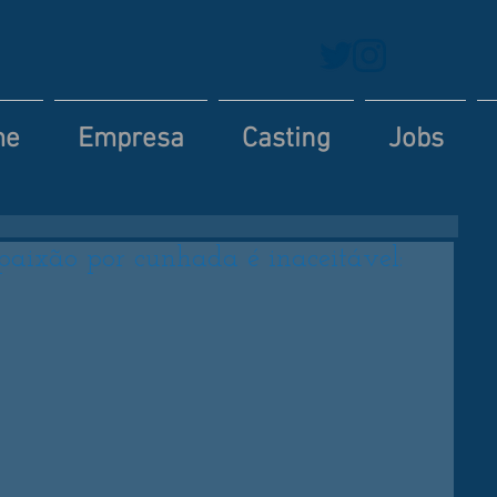
me
Empresa
Casting
Jobs
paixão por cunhada é inaceitável: