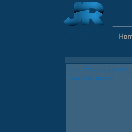
Ho
Para Gabriel Leone, 
‘Questão moral’