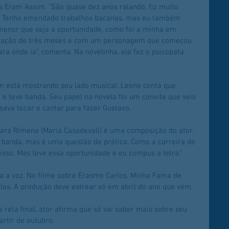
s Eram Assim. "São quase dez anos ralando, fiz muito 
V. Tenho emendado trabalhos bacanas, mas eu também 
 menor que seja a oportunidade, como foi a minha em 
ipação de três meses e com um personagem que começou 
a onde ia", comenta. Na novelinha, ele fez o psicopata 
m está mostrando seu lado musical. Leone conta que 
e teve banda. Seu papel na novela foi um convite que veio 
sava tocar e cantar para fazer Gustavo.
para Rimena (Maria Casadevall) é uma composição do ator. 
 banda, mas é uma questão de prática. Como a carreira de 
isso. Mas teve essa oportunidade e eu compus a letra."
 a voz. No filme sobre Erasmo Carlos, Minha Fama de 
rlos. A produção deve estrear só em abril do ano que vem.
reta final, ator afirma que só vai saber mais sobre seu 
rtir de outubro.