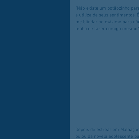
"Não existe um botãozinho para
e utiliza de seus sentimentos.
me blindar ao máximo para não 
tenho de fazer comigo mesmo", 
Depois de estrear em Malhação 
pulou da novela adolescente pa