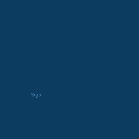
EM TOCANTINS
Fenômeno no humor,
Lindsay Paulino e outros
famosos prestigiam
EX-BBB’S LIA E SERGINHO
aniversário de Diego
PRESTIGIAM ANIVERSÁRIO
Campagnolli
DE DI CAMPAGNOLLI
Filho do ator Paulinho Serra
nasce em São Paulo; veja as
primeiras fotos!
Lembra dela? Ex-BBB
Paulinha Leite perde 44kg e
comemora nova fase da vida
Siga