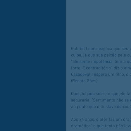
Gabriel Leone explica que se
culpa, já que sua paixão pela c
"Ele sente impotência, tem a
forte. É contraditório", diz o 
Casadevall) espera um filho, o
(Renato Góes).
Questionado sobre o que ele far
seguraria. "Sentimento não se 
ao ponto que o Gustavo deixou.
Aos 24 anos, o ator faz um dr
dramática" e que tenta não lev