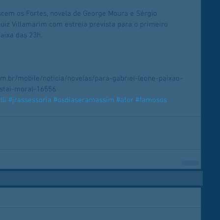
em os Fortes, novela de George Moura e Sérgio 
uiz Villamarim com estreia prevista para o primeiro 
aixa das 23h.
.com.br/mobile/noticia/novelas/para-gabriel-leone-paixao-
estai-moral-16556
li
#jrassessoria
#osdiaseramassim
#ator
#famosos