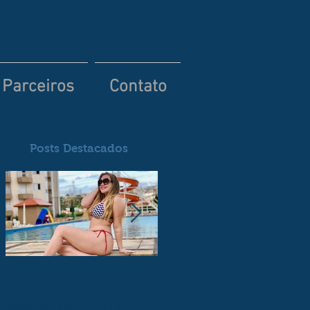
Parceiros
Contato
Posts Destacados
Com 27 kg a mais,
Flavia Viana está no
Paulinha Leitte
reality show A
lembra loucuras que já
FAZENDA da