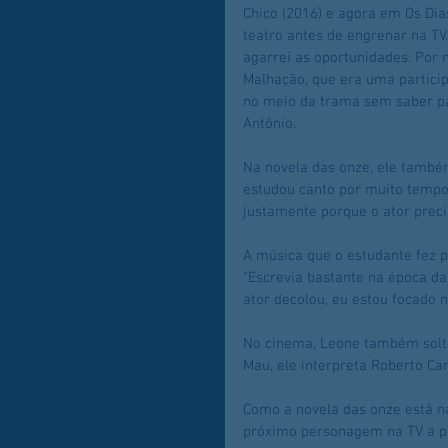
Chico (2016) e agora em Os Dia
teatro antes de engrenar na T
agarrei as oportunidades. Por
Malhação, que era uma partic
no meio da trama sem saber par
Antônio.
Na novela das onze, ele també
estudou canto por muito tempo 
justamente porque o ator preci
A música que o estudante fez 
"Escrevia bastante na época da
ator decolou, eu estou focado n
No cinema, Leone também solta
Mau, ele interpreta Roberto Ca
Como a novela das onze está na 
próximo personagem na TV a pa