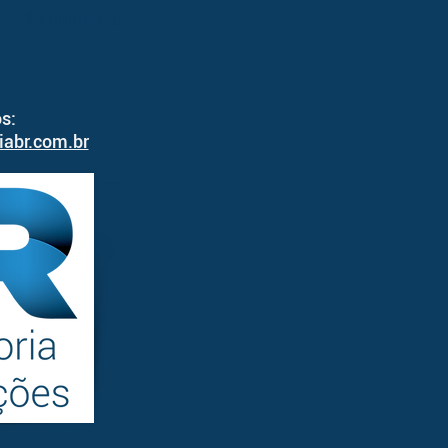
Nenhum tag.
s:
iabr.com.br