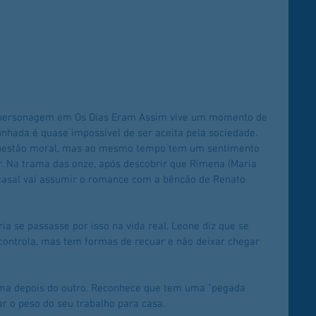
u personagem em Os Dias Eram Assim vive um momento de 
unhada é quase impossível de ser aceita pela sociedade. 
 questão moral, mas ao mesmo tempo tem um sentimento 
ator. Na trama das onze, após descobrir que Rimena (Maria 
 casal vai assumir o romance com a bênção de Renato 
ia se passasse por isso na vida real, Leone diz que se 
controla, mas tem formas de recuar e não deixar chegar 
"
ama depois do outro. Reconhece que tem uma "pegada 
ar o peso do seu trabalho para casa.