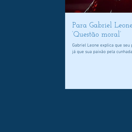
Para Gabriel Leone
‘Questão moral’
Gabriel Leone explica que se
já que sua paixão pela cunhada