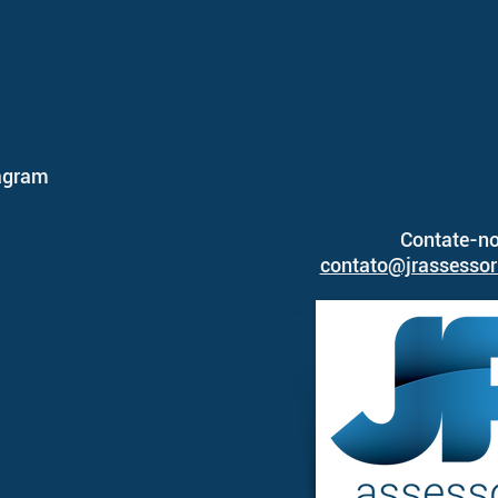
agram
Contate-no
contato@jrassessor