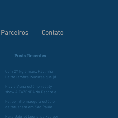
Parceiros
Contato
Posts Recentes
Com 27 kg a mais, Paulinha
Leitte lembra loucuras que já
fez para perder peso
Flavia Viana está no reality
show A FAZENDA da Record e
chega com o pé direito
Felipe Titto inaugura estúdio
de tatuagem em São Paulo
Para Gabriel Leone, paixão por