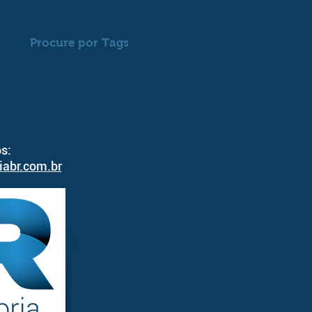
Procure por Tags
Nenhum tag.
s:
iabr.com.br